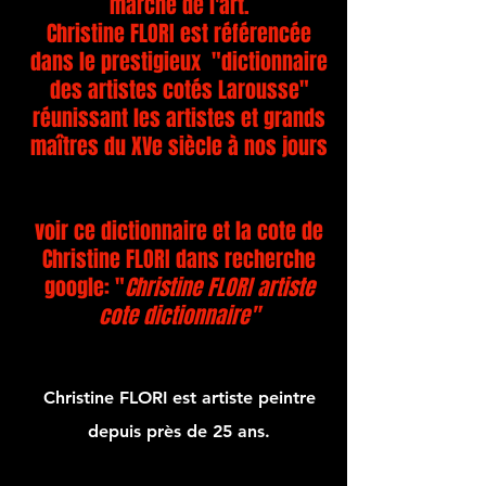
marché de l'art.
Christine FLORI est référencée
dans le prestigieux "dictionnaire
des artistes cotés Larousse"
réunissant les artistes et grands
maîtres du XVe siècle à nos jours
voir ce dictionnaire et la cote de
Christine FLORI dans recherche
google: "
Christine FLORI artiste
cote dictionnaire"
Christine FLORI est artiste peintre
depuis près de 25 ans.